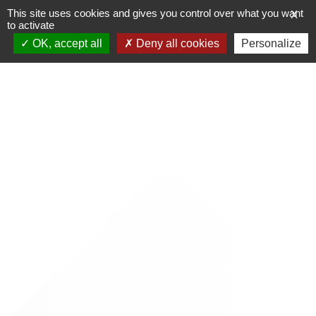
Skip
This site uses cookies and gives you control over what you want
X
to
to activate
content
OK, accept all
Deny all cookies
Personalize