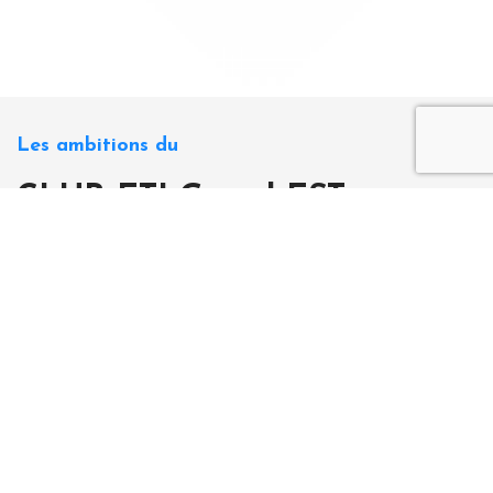
Les ambitions du
CLUB ETI Grand EST
Agir pour l’emploi
Renforcer la compétitivité des entreprises du
Grand Est
Promouvoir les ETI existantes et en faire
émerger de nouvelles